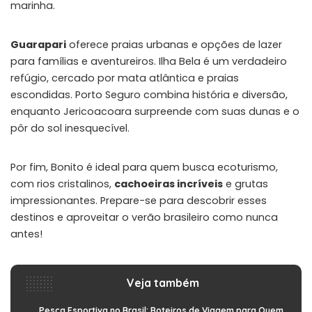
marinha.
Guarapari
oferece praias urbanas e opções de lazer
para famílias e aventureiros.
Ilha Bela
é um verdadeiro
refúgio, cercado por mata atlântica e praias
escondidas.
Porto Seguro
combina história e diversão,
enquanto
Jericoacoara
surpreende com suas dunas e o
pôr do sol inesquecível.
Por fim,
Bonito
é ideal para quem busca ecoturismo,
com rios cristalinos,
cachoeiras incríveis
e grutas
impressionantes. Prepare-se para descobrir esses
destinos e aproveitar o verão brasileiro como nunca
antes!
Veja também
Pesca Esportiva no Brasil: Roteiros de Viagem para Quem