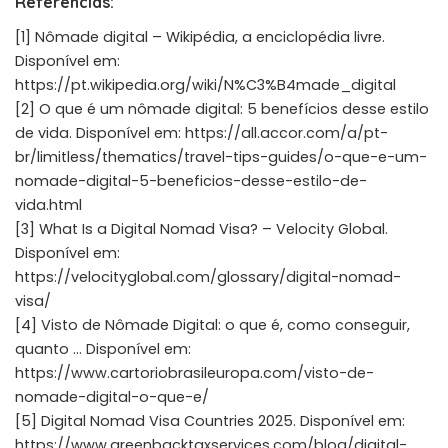
Referências:
[1] Nômade digital – Wikipédia, a enciclopédia livre.
Disponível em:
https://pt.wikipedia.org/wiki/N%C3%B4made_digital
[2] O que é um nômade digital: 5 benefícios desse estilo
de vida. Disponível em:
https://all.accor.com/a/pt-
br/limitless/thematics/travel-tips-guides/o-que-e-um-
nomade-digital-5-beneficios-desse-estilo-de-
vida.html
[3] What Is a Digital Nomad Visa? – Velocity Global.
Disponível em:
https://velocityglobal.com/glossary/digital-nomad-
visa/
[4] Visto de Nômade Digital: o que é, como conseguir,
quanto … Disponível em:
https://www.cartoriobrasileuropa.com/visto-de-
nomade-digital-o-que-e/
[5] Digital Nomad Visa Countries 2025. Disponível em:
https://www.greenbacktaxservices.com/blog/digital-