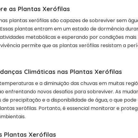
re as Plantas Xerófilas
as plantas xerófilas são capazes de sobreviver sem águ
Essas plantas entram em um estado de dormência dura
 atividades metabólicas e esperando por condições mais 
vência permite que as plantas xerófilas resistam a per
danças Climáticas nas Plantas Xerófilas
emperaturas e a diminuição das chuvas em muitas regiõ
tão enfrentando novos desafios para sobreviver. As muda
de precipitação e a disponibilidade de água, o que pode a
lantas xerófilas. Portanto, é essencial monitorar e prot
mbientais.
 Plantas Xerófilas