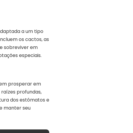
adaptada a um tipo
incluem os cactos, as
de sobreviver em
ptações especiais.
item prosperar em
 raízes profundas,
tura dos estômatos e
 e manter seu