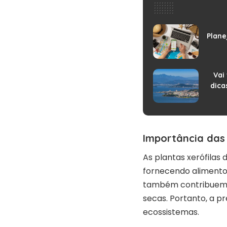
Plane
Vai 
dica
Importância das 
As plantas xerófilas
fornecendo alimento 
também contribuem p
secas. Portanto, a p
ecossistemas.