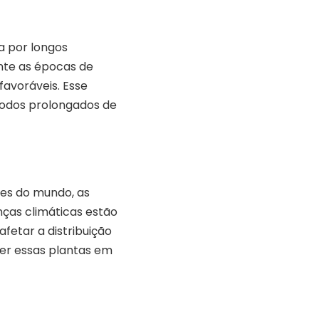
a por longos
nte as épocas de
favoráveis. Esse
íodos prolongados de
es do mundo, as
nças climáticas estão
fetar a distribuição
eger essas plantas em