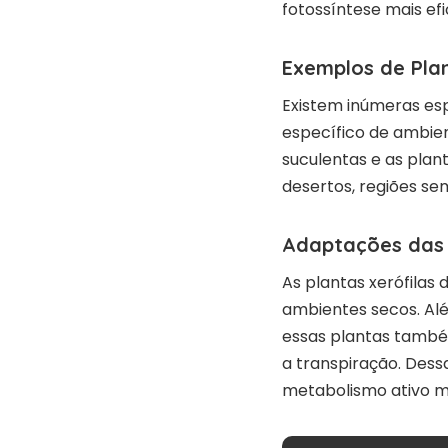
fotossíntese mais ef
Exemplos de Plan
Existem inúmeras es
específico de ambien
suculentas e as plan
desertos, regiões se
Adaptações das 
As plantas xerófila
ambientes secos. Alé
essas plantas també
a transpiração. Dess
metabolismo ativo 