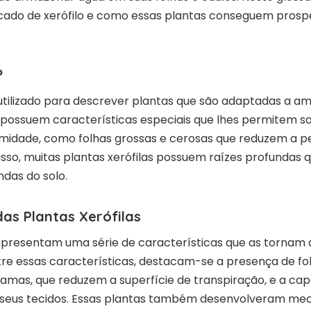
ificado de xerófilo e como essas plantas conseguem pro
?
utilizado para descrever plantas que são adaptadas a a
s possuem características especiais que lhes permitem s
umidade, como folhas grossas e cerosas que reduzem a p
isso, muitas plantas xerófilas possuem raízes profunda
das do solo.
das Plantas Xerófilas
s apresentam uma série de características que as torna
re essas características, destacam-se a presença de fo
amas, que reduzem a superfície de transpiração, e a ca
seus tecidos. Essas plantas também desenvolveram me