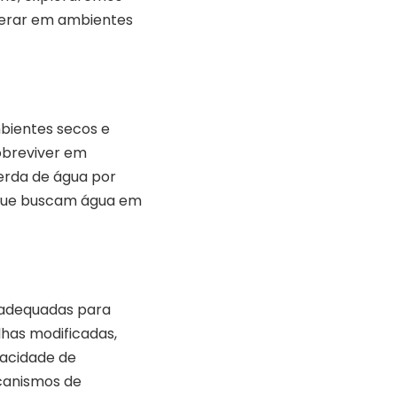
sperar em ambientes
mbientes secos e
obreviver em
erda de água por
s que buscam água em
m adequadas para
lhas modificadas,
pacidade de
canismos de