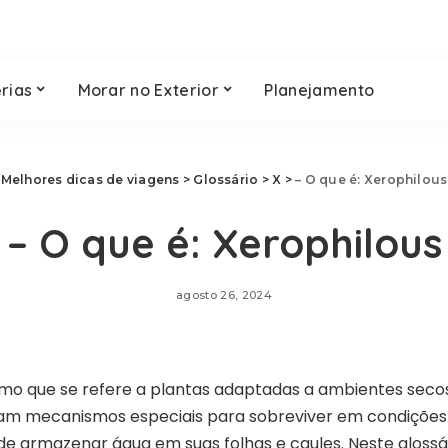
rias
Morar no Exterior
Planejamento
Melhores dicas de viagens
>
Glossário
>
X
>
– O que é: Xerophilous
– O que é: Xerophilous
agosto 26, 2024
mo que se refere a plantas adaptadas a ambientes secos 
am mecanismos especiais para sobreviver em condições 
e armazenar água em suas folhas e caules. Neste glossá