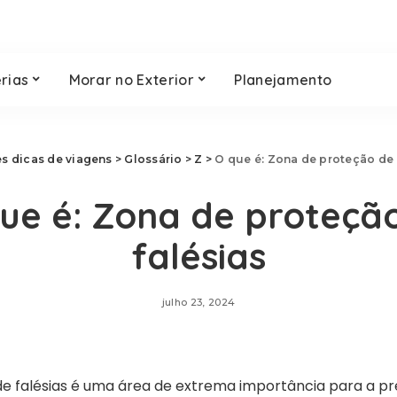
rias
Morar no Exterior
Planejamento
s dicas de viagens
>
Glossário
>
Z
>
O que é: Zona de proteção de 
ue é: Zona de proteçã
falésias
julho 23, 2024
de falésias é uma área de extrema importância para a p