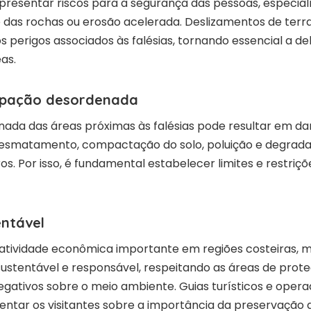
epresentar riscos para a segurança das pessoas, especi
e das rochas ou erosão acelerada. Deslizamentos de ter
s perigos associados às falésias, tornando essencial a d
as.
upação desordenada
ada das áreas próximas às falésias pode resultar em da
 desmatamento, compactação do solo, poluição e degrad
s. Por isso, é fundamental estabelecer limites e restriçõ
entável
atividade econômica importante em regiões costeiras, m
ustentável e responsável, respeitando as áreas de proteç
gativos sobre o meio ambiente. Guias turísticos e oper
entar os visitantes sobre a importância da preservação d