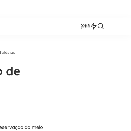
falésias
o de
reservação do meio