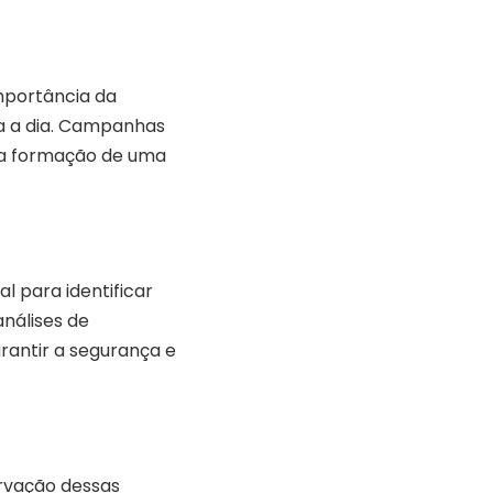
mportância da
ia a dia. Campanhas
a a formação de uma
l para identificar
análises de
arantir a segurança e
rvação dessas