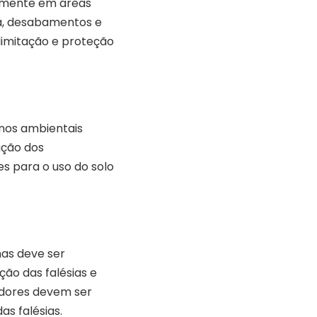
almente em áreas
ra, desabamentos e
elimitação e proteção
nos ambientais
ação dos
es para o uso do solo
as deve ser
ão das falésias e
adores devem ser
as falésias.