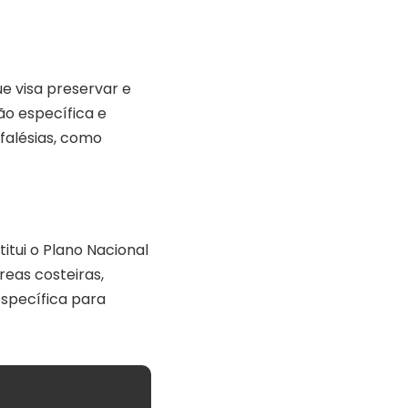
e visa preservar e
ão específica e
falésias, como
titui o Plano Nacional
eas costeiras,
específica para