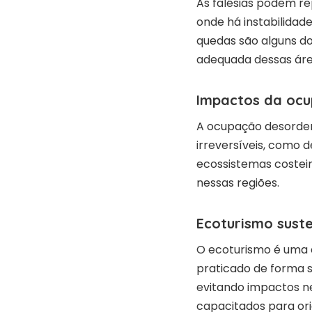
As falésias podem r
onde há instabilidad
quedas são alguns do
adequada dessas áre
Impactos da oc
A ocupação desorden
irreversíveis, como
ecossistemas costeiro
nessas regiões.
Ecoturismo sust
O ecoturismo é uma 
praticado de forma s
evitando impactos ne
capacitados para ori