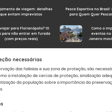
jamento de viagem: detalhes
Pesca Esportiva no Brasil
que evitam imprevistos
para Quem Quer Pescar 
viajar para Florianópolis? 10
Como o imp
s para não entrar em furada
eventos no 
(com preços reais)
Janeiro mov
eção necessárias
ervação das falésias e sua zona de proteção, são necess
omo a instalação de cercas de proteção, sinalização adeq
ntização da população sobre a importância da preserva
s.
os