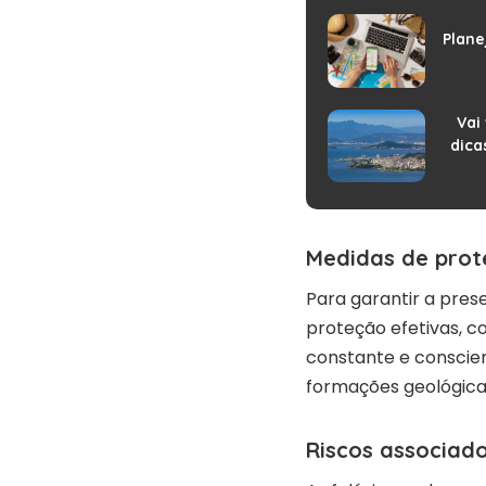
Plane
Vai 
dica
Medidas de prot
Para garantir a pres
proteção efetivas, c
constante e conscie
formações geológica
Riscos associad