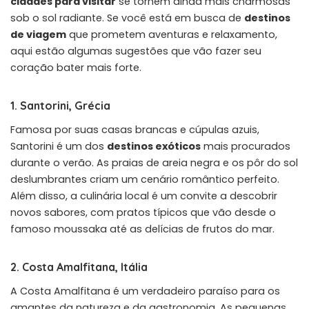
cidades para visitar
se tornem ainda mais charmosas
sob o sol radiante. Se você está em busca de
destinos
de viagem
que prometem aventuras e relaxamento,
aqui estão algumas sugestões que vão fazer seu
coração bater mais forte.
1. Santorini, Grécia
Famosa por suas casas brancas e cúpulas azuis,
Santorini é um dos
destinos exóticos
mais procurados
durante o verão. As praias de areia negra e os pôr do sol
deslumbrantes criam um cenário romântico perfeito.
Além disso, a culinária local é um convite a descobrir
novos sabores, com pratos típicos que vão desde o
famoso moussaka até as delícias de frutos do mar.
2. Costa Amalfitana, Itália
A Costa Amalfitana é um verdadeiro paraíso para os
amantes da natureza e da gastronomia. As pequenas