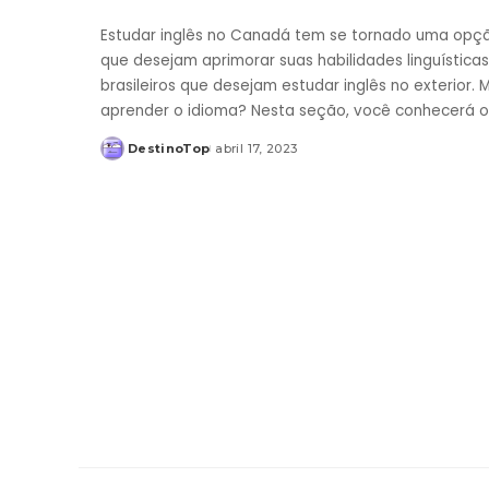
Estudar inglês no Canadá tem se tornado uma opção
que desejam aprimorar suas habilidades linguístic
brasileiros que desejam estudar inglês no exterior
aprender o idioma? Nesta seção, você conhecerá os
DestinoTop
abril 17, 2023
Posted
by