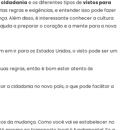
a
cidadania
e os diferentes tipos de
vistos para
ias regras e exigências, e entender isso pode fazer
ça. Além disso, é interessante conhecer a cultura
o ajuda a preparar o coração e a mente para a nova
m em ir para os Estados Unidos, o visto pode ser um
suas regras, então é bom estar atento às
ar a cidadania no novo país, o que pode facilitar a
icos da mudança. Como você vai se estabelecer no
é mesmo no transporte local é fundamental. Se a